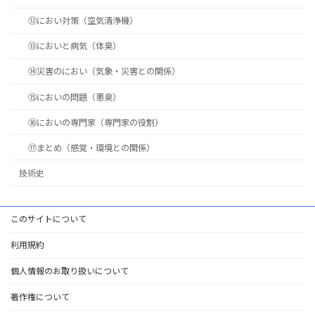
⑫におい対策（空気清浄機）
⑬においと病気（体臭）
⑭災害のにおい（気象・災害との関係）
⑮においの問題（悪臭）
⑯においの専門家（専門家の役割）
⑰まとめ（感覚・環境との関係）
技術史
このサイトについて
利用規約
個人情報のお取り扱いについて
著作権について