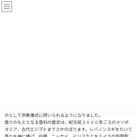
コ
ナ
ン
ビ
テ
ゲ
ン
ー
ツ
シ
⑤かおりの文化・歴史(香りの起
へ
ョ
ス
ン
源と歴史)
キ
に
ッ
移
プ
動
ホーム
知識・技術資料
においと消臭法
⑤かおりの文化・歴史(香りの起源と歴史)
火の発見とともに使われ始める
香りは、火の発見とともに使われるようになったとされています。
草木を燃やす中で、煙と一緒に立ち上る香りに気付き、神秘的なも
のとして宗教儀式に用いられるようになりました。
香りのもととなる香料の歴史は、紀元前３０００年ごろのメソポ
タミア、古代エジプトまでさかのぼります。レバノンスギをたいて
香りを神に捧げ、白檀、ニッケイ、イリスなどをミイラの防腐剤