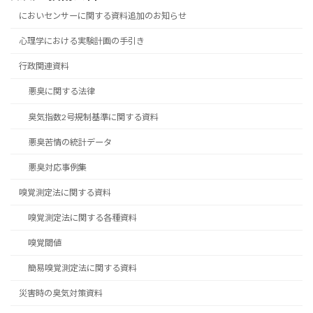
においセンサーに関する資料追加のお知らせ
心理学における実験計画の手引き
行政関連資料
悪臭に関する法律
臭気指数2号規制基準に関する資料
悪臭苦情の統計データ
悪臭対応事例集
嗅覚測定法に関する資料
嗅覚測定法に関する各種資料
嗅覚閾値
簡易嗅覚測定法に関する資料
災害時の臭気対策資料