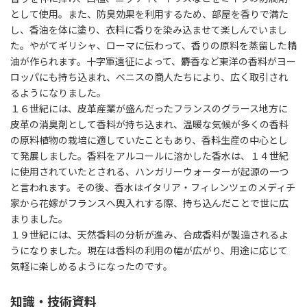
として使用。また、防臭効果を利用するため、部屋を香りで満た
し、香油を体に塗り、衣料に香りを染み込ませて楽しんでいまし
た。やがてギリシャ、ローマに伝わって、香りの原料を蒸留した精
油が作られます。十字軍遠征によって、麝香など東洋の香料がヨー
ロッパにも持ち込まれ、ベニスの商人たちにより、広く取引され
るようになりました。
１６世紀には、皮革産業が盛んだったフランスのグラース地方に
皮革の消臭剤として香料が持ち込まれ、温暖な気候が多くの香料
の原料植物の栽培に適していたこともあり、香料生産の中心とし
て発展しました。香料をアルコールに溶かした香水は、１４世紀
に使用されていたとされる、ハンガリーウォーターが起源の一つ
と言われます。その後、香水はイタリア・フィレンツェのメディチ
家から花嫁がフランスへ輿入れする際、持ち込んだことで世に広
まりました。
１９世紀には、天然香料の分析が進み、合成香料が製造されるよ
うになりました。現在は香料の利用の幅が広がり、用途に応じて
気軽に楽しめるようになったのです。
知識・技術資料