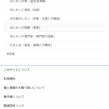
⑫におい対策（空気清浄機）
⑬においと病気（体臭）
⑭災害のにおい（気象・災害との関係）
⑮においの問題（悪臭）
⑯においの専門家（専門家の役割）
⑰まとめ（感覚・環境との関係）
技術史
このサイトについて
利用規約
個人情報のお取り扱いについて
著作権について
関連団体リンク