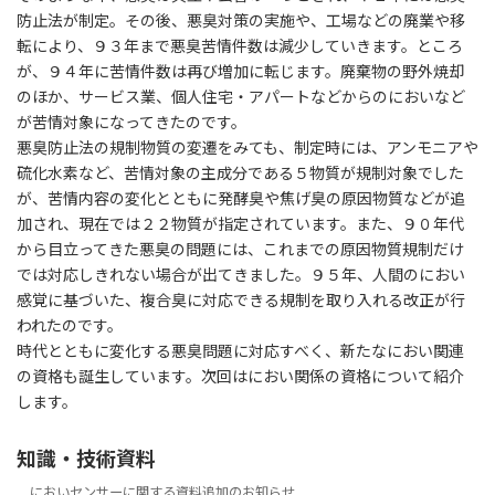
防止法が制定。その後、悪臭対策の実施や、工場などの廃業や移
転により、９３年まで悪臭苦情件数は減少していきます。ところ
が、９４年に苦情件数は再び増加に転じます。廃棄物の野外焼却
のほか、サービス業、個人住宅・アパートなどからのにおいなど
が苦情対象になってきたのです。
悪臭防止法の規制物質の変遷をみても、制定時には、アンモニアや
硫化水素など、苦情対象の主成分である５物質が規制対象でした
が、苦情内容の変化とともに発酵臭や焦げ臭の原因物質などが追
加され、現在では２２物質が指定されています。また、９０年代
から目立ってきた悪臭の問題には、これまでの原因物質規制だけ
では対応しきれない場合が出てきました。９５年、人間のにおい
感覚に基づいた、複合臭に対応できる規制を取り入れる改正が行
われたのです。
時代とともに変化する悪臭問題に対応すべく、新たなにおい関連
の資格も誕生しています。次回はにおい関係の資格について紹介
します。
知識・技術資料
においセンサーに関する資料追加のお知らせ