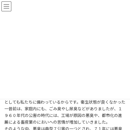
コ
ナ
ン
ビ
テ
ゲ
ン
ー
ツ
シ
へ
ョ
⑮においの問題（悪臭）
ス
ン
キ
に
ッ
移
プ
動
ホーム
知識・技術資料
においと消臭法
⑮においの問題（悪臭）
時代とともに対応も変化
生活環境の「におい」といえば、「香り」よりも「悪臭」が身近
かもしれません。嗅覚は、腐敗や火事などから身を守るセンサー
としても私たちに備わっているからです。衛生状態が良くなかった
一昔前は、家庭内にも、ごみ臭やし尿臭などがありましたが、１
９６０年代の公害の時代には、工場が原因の悪臭や、都市化の進
展による畜産業のにおいへの苦情が増加していきました。
そのような中、悪臭は典型７公害の一つとされ、７１年には悪臭