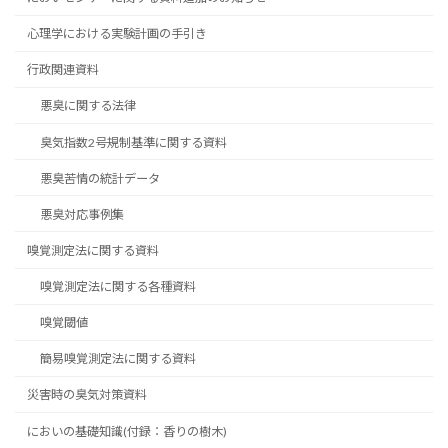
心理学における実験計画の手引き
行政関連資料
悪臭に関する法律
臭気指数2号規制基準に関する資料
悪臭苦情の統計データ
悪臭対応事例集
嗅覚測定法に関する資料
嗅覚測定法に関する各種資料
嗅覚閾値
簡易嗅覚測定法に関する資料
災害時の臭気対策資料
においの基礎知識(付録：香りの樹木)