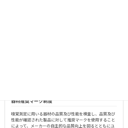
続きを読む
研修会・セミナー業務
当協会では、嗅覚測定法や測定精度の管理、臭気対策等の
知識の普及を目的とした研修会・講習会・セミナーを開催
しております。開催の詳細は各業務をご参照ください。
続きを読む
器材推奨マーク制度
嗅覚測定に用いる器材の品質及び性能を検査し、品質及び
性能が確認された製品に対して推奨マークを使用すること
によって、メーカーの自主的な品質向上を図るとともにユ