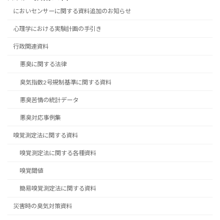
においセンサーに関する資料追加のお知らせ
心理学における実験計画の手引き
行政関連資料
悪臭に関する法律
臭気指数2号規制基準に関する資料
悪臭苦情の統計データ
悪臭対応事例集
嗅覚測定法に関する資料
嗅覚測定法に関する各種資料
嗅覚閾値
簡易嗅覚測定法に関する資料
災害時の臭気対策資料