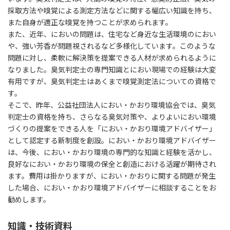
採取方法や嗅覚による測定方法などに関する幅広い知識を持ち、
また自身が適正な嗅覚を持つことが求められます。
また、近年、においの問題は、住宅など身近な生活環境のにおい
や、強い芳香が問題視されるなど多様化しています。このような
問題に対し、柔軟に解決策を提案できる人材が求められるように
なりました。臭気判定士の専門知識とにおい現場での経験は大変
有用ですが、臭気判定士はあくまで嗅覚測定法についての資格で
す。
そこで、昨年、公益社団法人におい・かおり環境協会では、臭気
判定士の資格を持ち、さらなる臭気対策や、よりよいにおい環境
づくりの提案をできる人を「におい・かおり環境アドバイザー」
として認定する新制度を創設。におい・かおり環境アドバイザー
は、今後、におい・かおり環境の専門的な知識と経験を活かし、
良好なにおい・かおり環境の保全と創造における活躍が期待され
ます。費用は掛かりますが、におい・かおりに関する問題が発生
した場合、におい・かおり環境アドバイザーに相談することをお
勧めします。
知識・技術資料