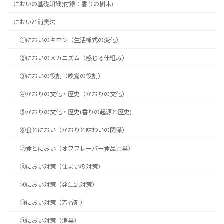
においの基礎知識(付録：香りの樹木)
においと消臭法
①においのキホン（生活様式の変化）
②においのメカニズム（感じる仕組み）
③においの役割（嗅覚の役割）
④かおりの文化・歴史（かおりの文化）
⑤かおりの文化・歴史(香りの起源と歴史)
⑥食とにおい（かおりと味わいの関係）
⑦食とにおい（オフフレーバー食品異臭）
⑧におい対策（住まいの対策）
⑨におい対策（発生源対策）
⑩におい対策（芳香剤）
⑪におい対策（消臭）