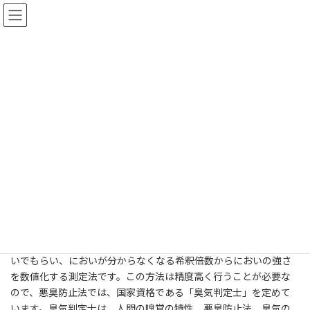
コ
ナ
ン
ビ
テ
ゲ
ン
ー
ツ
シ
⑯においの専門家（専門家の役
へ
ョ
ス
ン
割）
キ
に
ッ
移
プ
動
ホーム
知識・技術資料
においと消臭法
⑯においの専門家（専門家の役割）
臭気対策や良好な環境づくりを提案
悪臭防止法では、人間の嗅覚を用いて、においの強さを測る嗅覚
測定法が取り入れられています。６人以上の人に薄めた臭気を嗅
いでもらい、においが分からなくなる希釈倍数からにおいの強さ
を数値化する測定法です。この方法は精度高く行うことが必要な
ので、悪臭防止法では、国家資格である「臭気判定士」を定めて
います。臭気判定士は、人間の嗅覚の特性、悪臭防止法、臭気の