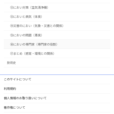
⑫におい対策（空気清浄機）
⑬においと病気（体臭）
⑭災害のにおい（気象・災害との関係）
⑮においの問題（悪臭）
⑯においの専門家（専門家の役割）
⑰まとめ（感覚・環境との関係）
技術史
このサイトについて
利用規約
個人情報のお取り扱いについて
著作権について