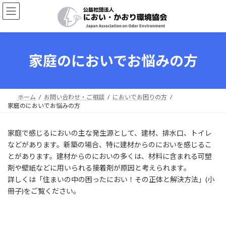
コ
ナ
ン
ビ
テ
ゲ
ン
ー
ツ
シ
へ
ョ
家庭のにおいでお悩みの方
ス
ン
キ
に
ッ
移
プ
動
ホーム
お問い合わせ・ご相談
においでお困りの方
家庭のにおいでお悩みの方
家庭で感じるにおいの主な発生源として、建材、排水口、トイレ
などがあります。新築の場合、特に建材からのにおいを感じるこ
とがあります。建材からのにおいの多くは、材料に含まれる可塑
剤や壁紙などに用いられる接着剤が原因と考えられます。
詳しくは「住まいの中の困ったにおい！その正体と解決方法」(小
冊子)をご覧ください。