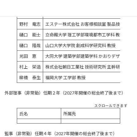
喜多 純一
株式会社におい科学研究所 代表取締役
小垂 将吾
近江オドエアーサービス株式会社 技術部 部長代
野村 竜志
エステー株式会社 お客様相談室 製品技術SV
樋口 能士
立命館大学 理工学部環境都市工学科 教授
樋口 隆哉
山口大学大学院 創成科学研究科 教授
光田 恵
大同大学 建築学部建築学科 かおりデザイン専攻
村上 栄造
株式会社朝日工業社 技術研究所 主幹研究員
柳橋 泰生
福岡大学 工学部 教授
外部理事（非常勤）任期２年（2027年開催の総会終了後まで）
スクロールできます
氏名
所属先
監事（非常勤）任期４年（2027年開催の総会終了後まで）