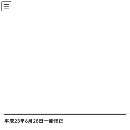
コ
ナ
ン
ビ
テ
ゲ
ン
ー
ツ
シ
へ
ョ
災害時の臭気対策資料
ス
ン
キ
に
ッ
移
プ
動
ホーム
知識・技術資料
災害時の臭気対策資料
災害時における臭気対策に関する資料を掲載しておりますので、
ご活用ください。
平成23年4月26日更新
被災地における臭気面の配慮について
ダウンロード
平成23年6月28日一部修正