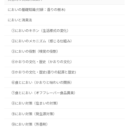
においの基礎知識(付録：香りの樹木)
においと消臭法
①においのキホン（生活様式の変化）
②においのメカニズム（感じる仕組み）
③においの役割（嗅覚の役割）
④かおりの文化・歴史（かおりの文化）
⑤かおりの文化・歴史(香りの起源と歴史)
⑥食とにおい（かおりと味わいの関係）
⑦食とにおい（オフフレーバー食品異臭）
⑧におい対策（住まいの対策）
⑨におい対策（発生源対策）
⑩におい対策（芳香剤）