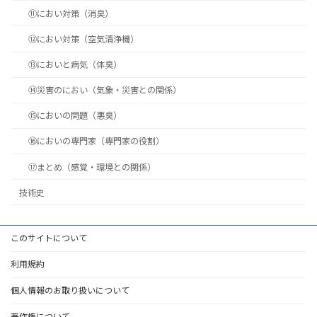
⑪におい対策（消臭）
⑫におい対策（空気清浄機）
⑬においと病気（体臭）
⑭災害のにおい（気象・災害との関係）
⑮においの問題（悪臭）
⑯においの専門家（専門家の役割）
⑰まとめ（感覚・環境との関係）
技術史
このサイトについて
利用規約
個人情報のお取り扱いについて
著作権について