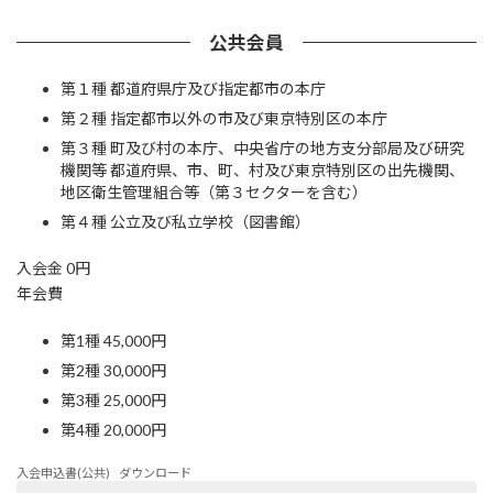
公共会員
第１種 都道府県庁及び指定都市の本庁
第２種 指定都市以外の市及び東京特別区の本庁
第３種 町及び村の本庁、中央省庁の地⽅⽀分部局及び研究
機関等 都道府県、市、町、村及び東京特別区の出先機関、
地区衛⽣管理組合等（第３セクターを含む）
第４種 公⽴及び私⽴学校（図書館）
⼊会⾦ 0円
年会費
第1種 45,000円
第2種 30,000円
第3種 25,000円
第4種 20,000円
入会申込書(公共)
ダウンロード