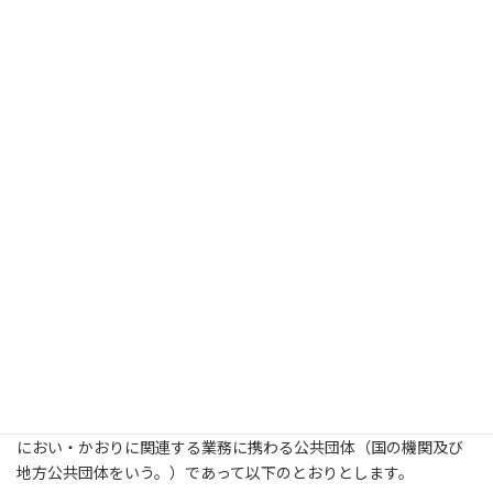
入会申込書(法人)
ダウンロード
個人会員
におい・かおり関連する業に携わっている者
におい・かおりに関する研究者等
臭気判定⼠
におい・かおりに関⼼をもつ者(所属法⼈⼜は団体が会員で
あっても、その役職員は個⼈会員として⼊会できるものとす
る）
⼊会⾦ 4,000円
年会費 10,000円
入会申込書(個人)
ダウンロード
（２）公共会員
におい・かおりに関連する業務に携わる公共団体（国の機関及び
地⽅公共団体をいう。）であって以下のとおりとします。