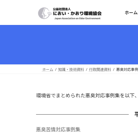
コ
ナ
ン
ビ
ホーム
テ
ゲ
ン
ー
ツ
シ
へ
ョ
ス
ン
キ
に
ッ
移
プ
動
ホーム
知識・技術資料
行政関連資料
悪臭対応事
環境省でまとめられた悪臭対応事例集を以下
悪臭苦情対応事例集