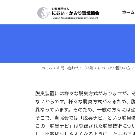
コ
ナ
ン
ビ
ホーム
テ
ゲ
ン
ー
ツ
シ
へ
ョ
ス
ン
キ
に
ッ
移
プ
動
ホーム
お問い合わせ・ご相談
においでお困りの方
脱臭装置には様々な脱臭方式がありますが、
ないからです。様々な脱臭方式があるため、
異なっています。そのため、一般の方々には
そこで、当協会では「脱臭ナビ」という脱臭
この「脱臭ナビ」は登録された脱臭技術につ
し、比較検討しやすくなるようにしたもので