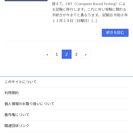
替えて、CBT（Computer Based Testing）によ
る試験に移行します。これに伴い受験に関わる
手続きが今までと異なります。 試験日 令和８年
１１月２９日（日曜日） […]
続きを読む
投
«
1
2
3
»
固
固
固
定
定
定
稿
ペ
ペ
ペ
ー
ー
ー
の
ジ
ジ
ジ
このサイトについて
ペ
ー
利用規約
ジ
個人情報のお取り扱いについて
送
著作権について
り
関連団体リンク