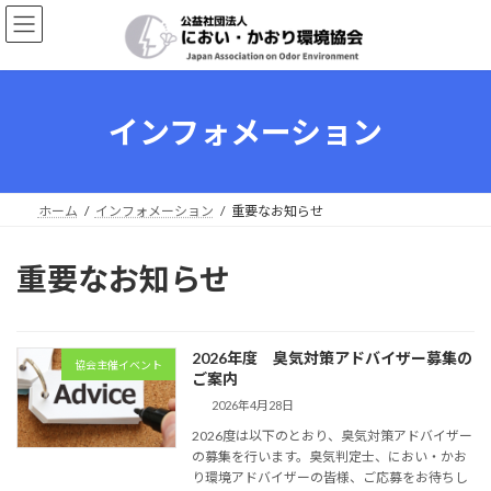
コ
ナ
ン
ビ
テ
ゲ
ン
ー
ツ
シ
へ
ョ
インフォメーション
ス
ン
キ
に
ッ
移
プ
動
ホーム
インフォメーション
重要なお知らせ
重要なお知らせ
2026年度 臭気対策アドバイザー募集の
協会主催イベント
ご案内
2026年4月28日
2026度は以下のとおり、臭気対策アドバイザー
の募集を行います。臭気判定士、におい・かお
り環境アドバイザーの皆様、ご応募をお待ちし