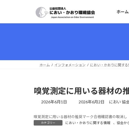
コ
ナ
ン
ビ
ホーム
テ
ゲ
ン
ー
ツ
シ
へ
ョ
ス
ン
キ
に
ッ
移
プ
動
ホーム
インフォメーション
におい・かおりに関する
嗅覚測定に用いる器材の
最
2026年6月1日
2026年6月2日
におい 協
終
更
嗅覚測定に用いる器材の推奨マーク合格確認書の取消し
新
におい・かおりに関する情報
、
協会か
カテゴリー
日