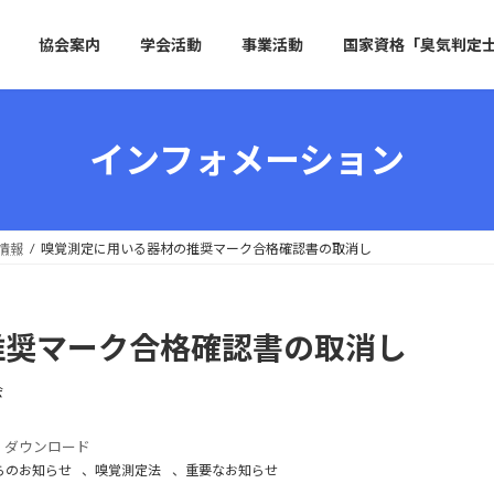
協会案内
学会活動
事業活動
国家資格「臭気判定
インフォメーション
情報
嗅覚測定に用いる器材の推奨マーク合格確認書の取消し
推奨マーク合格確認書の取消し
会
ダウンロード
らのお知らせ
、
嗅覚測定法
、
重要なお知らせ