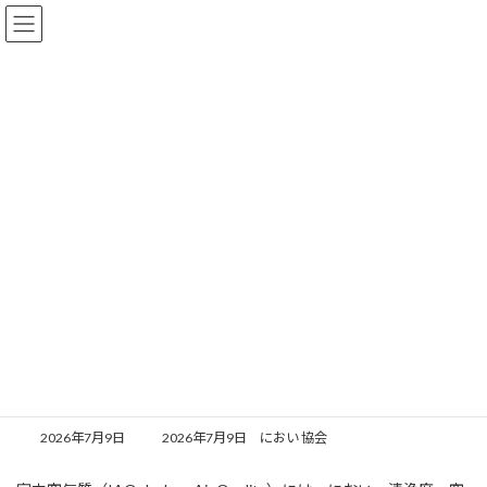
コ
ナ
ン
ビ
テ
ゲ
ン
ー
ツ
シ
へ
ョ
インフォメーション
ス
ン
キ
に
ッ
移
プ
動
ホーム
インフォメーション
他団体情報
大阪産業技術研究所IAQ技術開発センター OPEN記念イベントについてのお
知らせ
大阪産業技術研究所IAQ技術開発
センター OPEN記念イベントに
ついてのお知らせ
最
2026年7月9日
2026年7月9日
におい 協会
終
更