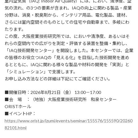
室内空気質（IAQ: Indoor Air Quality）には、におい、清浄度、空
新
気の流れ、の3つの要素が含まれ、IAQの向上に関わる製品・産業
日
時
分野は、消臭・脱臭剤から、インテリア用品、電化製品、建材、
:
さらには室内空間そのものとしての住宅や自動車まで、多岐にわ
たります。
この度、大阪産業技術研究所では、においや清浄度、あるいはそ
れらの空間内での広がりを測定・評価する装置を整備・集約し、
「IAQ技術開発センター」を開設しました。本センターでは、企業
の皆様のお役立つIAQの「見える化」を目指した技術開発を進め
るとともに、IAQに関わる様々な製品や材料の開発を「実測」と
「シミュレーション」で支援します。
お申し込み方法などの詳細は下記にてご確認ください。
■開催日時：2026年8月21日（金） 13:00－17:00
■会 場 ：（地独）大阪産業技術研究所 和泉センター
ORISTホール
■イベントHP：
https://www.orist.jp/izumi/events/seminar/155576/155590/20260
82101.html