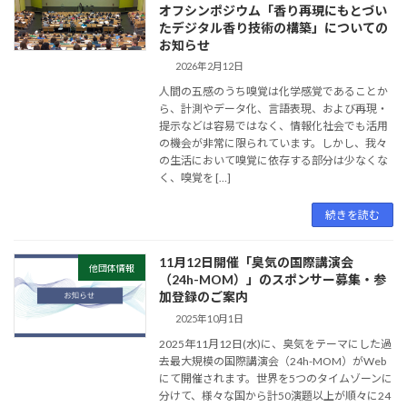
オフシンポジウム「香り再現にもとづい
たデジタル香り技術の構築」についての
お知らせ
2026年2月12日
人間の五感のうち嗅覚は化学感覚であることか
ら、計測やデータ化、言語表現、および再現・
提示などは容易ではなく、情報化社会でも活用
の機会が非常に限られています。しかし、我々
の生活において嗅覚に依存する部分は少なくな
く、嗅覚を […]
続きを読む
11月12日開催「臭気の国際講演会
他団体情報
（24h-MOM）」のスポンサー募集・参
加登録のご案内
2025年10月1日
2025年11月12日(水)に、臭気をテーマにした過
去最大規模の国際講演会（24h-MOM）がWeb
にて開催されます。世界を5つのタイムゾーンに
分けて、様々な国から計50演題以上が順々に24