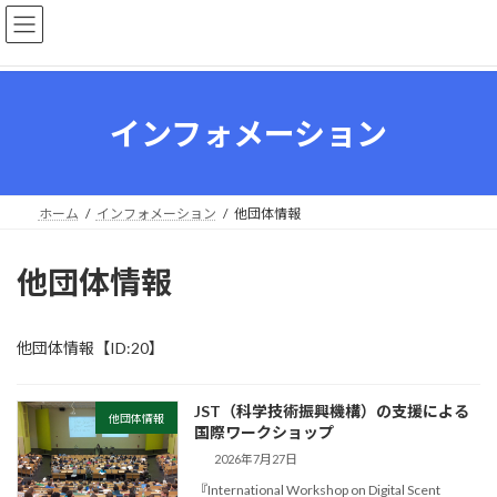
コ
ナ
ン
ビ
テ
ゲ
ン
ー
ツ
シ
へ
ョ
インフォメーション
ス
ン
キ
に
ッ
移
プ
動
ホーム
インフォメーション
他団体情報
他団体情報
他団体情報【ID:20】
JST（科学技術振興機構）の支援による
他団体情報
国際ワークショップ
2026年7月27日
『International Workshop on Digital Scent