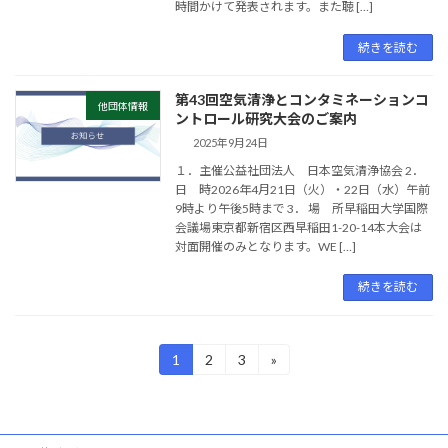
時間かけて発表されます。また聴 […]
続きを読む
第43回空気清浄とコンタミネーションコ
他団体情報
ントロール研究大会のご案内
2025年9月24日
１．主催公益社団法人 日本空気清浄協会 2．
日 時2026年4月21日（火）・22日（水）午前
9時より午後5時まで 3． 場 所早稲田大学国際
会議場東京都新宿区西早稲田1-20-14本大会は
対面開催のみとなります。WE […]
続きを読む
投
1
2
3
»
固
固
固
定
定
定
稿
ペ
ペ
ペ
ー
ー
ー
の
ジ
ジ
ジ