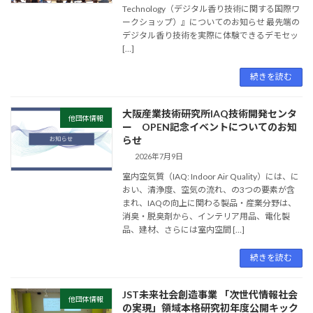
Technology（デジタル香り技術に関する国際ワ
ークショップ）』についてのお知らせ 最先端の
デジタル香り技術を実際に体験できるデモセッ
[…]
続きを読む
大阪産業技術研究所IAQ技術開発センタ
他団体情報
ー OPEN記念イベントについてのお知
らせ
2026年7月9日
室内空気質（IAQ: Indoor Air Quality）には、に
おい、清浄度、空気の流れ、の3つの要素が含
まれ、IAQの向上に関わる製品・産業分野は、
消臭・脱臭剤から、インテリア用品、電化製
品、建材、さらには室内空間 […]
続きを読む
JST未来社会創造事業 「次世代情報社会
他団体情報
の実現」領域本格研究初年度公開キック