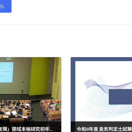
ら
JST未来社会創造事業 「次世代情報社会の実現」領域本格研究初年度公開キックオフシンポジウム「香り再現にもとづいたデジタル香り技術の構築」についてのお知らせ
令和8年度 臭気判定士試