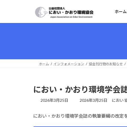
コ
ナ
ン
ビ
ホーム
テ
ゲ
ン
ー
ツ
シ
へ
ョ
ス
ン
キ
に
ッ
移
プ
動
ホーム
インフォメーション
協会刊行物のお知らせ
におい・かおり環境学会
最
2026年3月25日
2026年3月25日
におい 
終
更
におい・かおり環境学会誌の執筆要綱の改定
新
日