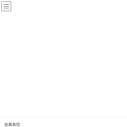
コ
ナ
ン
ビ
テ
ゲ
ン
ー
ツ
シ
へ
ョ
インフォメーション
ス
ン
キ
に
ッ
移
プ
動
ホーム
インフォメーション
協会からのお知らせ
令和8年度 年会費のご請求について
令和8年度 年会費のご請求につい
て
最
2026年1月19日
2026年1月19日
におい 協会
終
更
令和8年1月吉日
新
日
時
会員各位