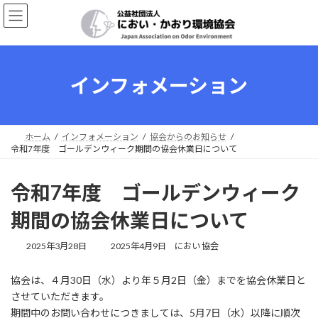
コ
ナ
ン
ビ
テ
ゲ
ン
ー
ツ
シ
へ
ョ
インフォメーション
ス
ン
キ
に
ッ
移
プ
動
ホーム
インフォメーション
協会からのお知らせ
令和7年度 ゴールデンウィーク期間の協会休業日について
令和7年度 ゴールデンウィーク
期間の協会休業日について
最
2025年3月28日
2025年4月9日
におい 協会
終
更
協会は、４月30日（水）より年５月2日（金）までを協会休業日と
新
させていただきます。
日
時
期間中のお問い合わせにつきましては、5月7日（水）以降に順次