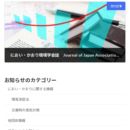
次の記事
におい・かおり環境学会誌 Journal of Japan Association on Odor Environment Vol. 54 No.2/2023-March 通巻 No. 288
2023年3月23日
お知らせのカテゴリー
におい・かおりに関する情報
嗅覚測定法
災害時の臭気対策
他団体情報