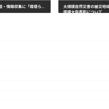
【環境省】オンラインイベント等の情報発信・情報収集に「環境らしんばん」の活用について
大規模自然災害の被災地
環境大臣表彰について
2021年4月15日