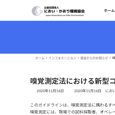
コ
ナ
ン
ビ
ホーム
テ
ゲ
ン
ー
ツ
シ
へ
ョ
ス
ン
キ
に
ッ
移
プ
動
ホーム
インフォメーション
協会からのお知らせ
嗅覚測定法における新型コ
最
2020年11月16日
2020年11月16日
におい
終
更
このガイドラインは、嗅覚測定法に携わるす
新
日
嗅覚測定には、現場での試料採取者、オペレ